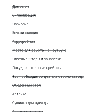
Домофон
Сигнализация
Парковка
Звукоизоляция
Гардеробная
Место для работы на ноутбуке
Плотные шторы и занавески
Посуда и столовые приборы
Все необходимое для приготовления еды
Обеденный стол
Аптечка
Сушилка для одежды
Гладильная доска