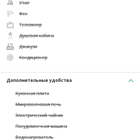
Утюг
Фен
Телевизор
Душевая кабина
Джакузи
Кондиционер
Дополнительные удобства
Кухонная плита
Микроволновая печь
Электрический чайник
Посудомоечная машина
Водонагреватель