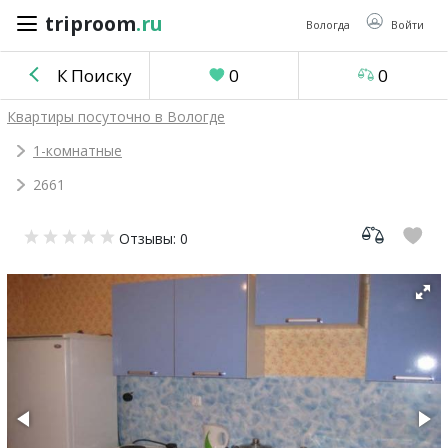
triproom
.ru
triproom
.ru
Вологда
Войти
К Поиску
0
0
Российский
Квартиры посуточно в Вологде
рубль
1-комнатные
2661
Войти / Зарегистрироваться
Отзывы: 0
Добавить
объявление
Избранное
0
Сравнение
0