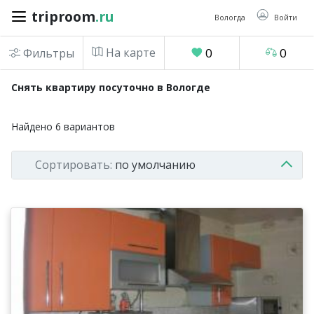
triproom
.ru
triproom
.ru
Вологда
Войти
На карте
0
0
Фильтры
Российский
Снять квартиру посуточно в Вологде
рубль
Найдено
6
вариантов
Войти / Зарегистрироваться
Сортировать:
по умолчанию
Добавить
объявление
Избранное
0
Сравнение
0